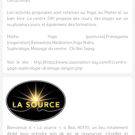
Les activités
Les activités proposées sont relatives au Yoga, au Pilates et au
bien être. Le centre SAY propose des cours, des stages sur un
ou plusieurs jours, et également des formations.
Hatha Yoga (postures),Pranayama
(respiration),Relaxation,Méditation,Yoga Nidra,
Sophrologie,Massage du ventre : Chi Nei Tsang
Voir le site : http://https://www.association-say.com/fr/centre-
yoga-sophrologie-drainage-langon.php
Bienvenue à « La source », à Bias 40170, un lieu totalement
dédié pour prendre soin de soi, se ressourcer, s’éveiller et