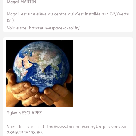
Magali MARTIN
Magali est une élève du centre qui c'est installée sur Gif/Yvette
(91).
Voir le site : https://un-espace-a-soi.fr/
Sylvain ESCLAPEZ
Voir le site : https://www.facebook.com/Un-pas-vers-Soi-
283164345498955